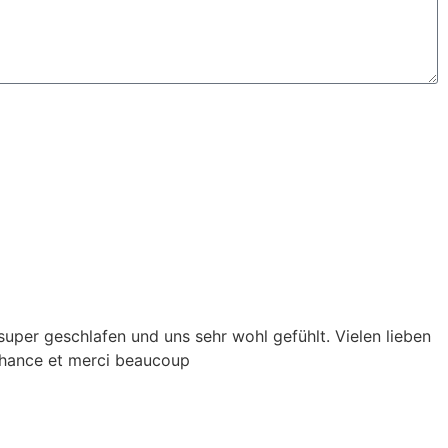
n Magnolia
super geschlafen und uns sehr wohl gefühlt. Vielen lieben
"
 chance et merci beaucoup
C
.
F