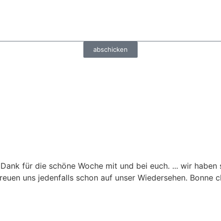
abschicken
Natur Schwimmteich
Frühstückshörnchen
Seerose
Direkt vom Nachbarn
Sonnenuntergang am Maiso
Contis Plage - sunset
n Dank für die schöne Woche mit und bei euch. ... wir haben 
ir freuen uns jedenfalls schon auf unser Wiedersehen. Bonne