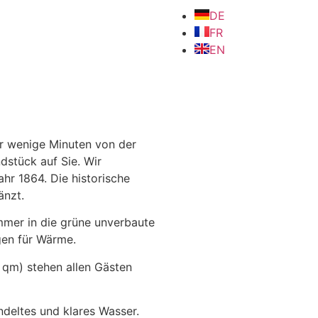
DE
FR
EN
1864
ring ring
Sommer
Wohnzimmer
Muskoka Chair & Pool
Esszimmer Platz für 14 Perso
Sommer im garten - L'ete au 
weiße Seerosen
modern design #qlocktwo
Ocean
Bassin en pierre
Photovoltaik
ur wenige Minuten von der
ndstück auf Sie.
Wir
hr 1864. Die historische
änzt.
mmer in die grüne unverbaute
agen für Wärme.
qm) stehen allen Gästen
eltes und klares Wasser.