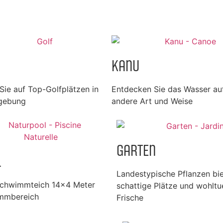
Kanu
Sie auf Top-Golfplätzen in
Entdecken Sie das Wasser auf
gebung
andere Art und Weise
Garten
l
Landestypische Pflanzen bi
schwimmteich 14×4 Meter
schattige Plätze und wohlt
mmbereich
Frische