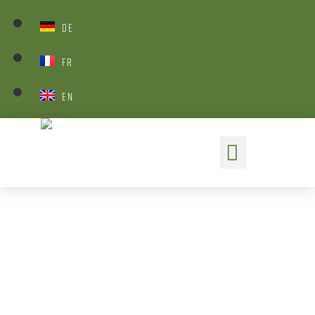
DE
FR
EN
Strände
weitläufig, weltbekannt und sauber