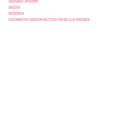
Abendbrot am Kamin
Gnocchi
Weißwein
Esszimmer mit großem Holztisch für bis zu 16 Personen