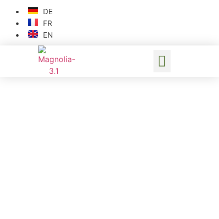
DE
FR
EN
Raum zum
Erholen
Die Zimmer sind nach den
traditionellen
Kräutern der regionalen
Küche benannt