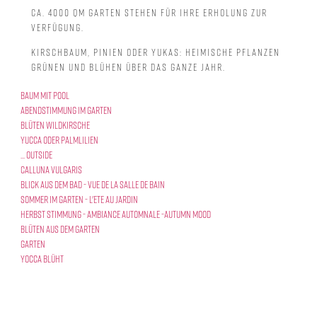
ca. 4000 qm Garten stehen für Ihre Erholung zur
Verfügung.
Kirschbaum, Pinien oder Yukas: heimische Pflanzen
grünen und blühen über das ganze Jahr.
Baum mit Pool
Abendstimmung im Garten
Blüten Wildkirsche
Yucca oder Palmlilien
... outside
Calluna Vulgaris
Blick aus dem Bad - Vue de la salle de bain
Sommer im garten - L'ete au jardin
Herbst Stimmung - Ambiance automnale -Autumn mood
Blüten aus dem Garten
Garten
Yocca blüht