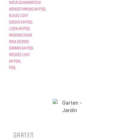
Natur Schwimmteich
Abendstimmung am Pool
blaues Licht
Dusche am Pool
lesen am Pool
Muskoka Chair
rosa Seerose
Sommer am Pool
weißes Licht
am Pool
Pool
Garten